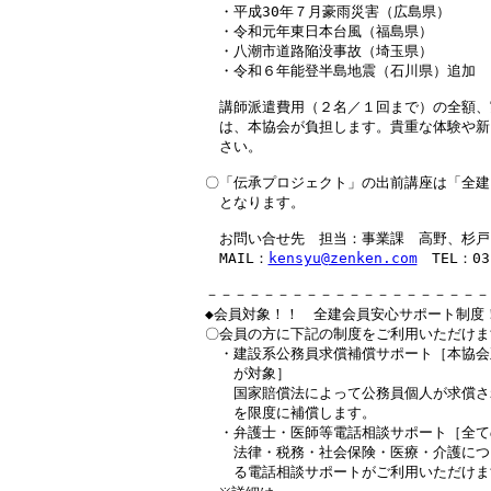
　・平成30年７月豪雨災害（広島県）

　・令和元年東日本台風（福島県）

　・八潮市道路陥没事故（埼玉県）

　・令和６年能登半島地震（石川県）追加

　講師派遣費用（２名／１回まで）の全額、
　は、本協会が負担します。貴重な体験や新
　さい。

〇「伝承プロジェクト」の出前講座は「全建
　となります。

　お問い合せ先　担当：事業課　高野、杉戸

　MAIL：
kensyu@zenken.com
　TEL：03-
－－－－－－－－－－－－－－－－－－－－
◆会員対象！！　全建会員安心サポート制度！
〇会員の方に下記の制度をご利用いただけます
　・建設系公務員求償補償サポート［本協会
　　が対象］

　　国家賠償法によって公務員個人が求償され
　　を限度に補償します。

　・弁護士・医師等電話相談サポート［全て
　　法律・税務・社会保険・医療・介護につ
　　る電話相談サポートがご利用いただけます