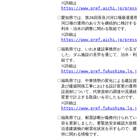
　※詳細は

https://www.pref.aichi.jp/press
〇愛知県では、第26回長良川河口堰最適運用
　河口堰の運用のあり方を継続的に検討する
　利水・治水の調整に関わる取組です。

　※詳細は

https://www.pref.aichi.jp/press
〇福島県では、いわき建設事務所が「小玉ダ
　した。ダム施設の見学を通じて、治水・利
　組です。

　※詳細は

https://www.pref.fukushima.lg.j
〇福島県では、中東情勢の変化による建設資
　及び建築関係工事における設計変更の運用
　設資材について、代替資材の調達や流通経
　変更で計上する取扱いを示したものです。

　※詳細は

https://www.pref.fukushima.lg.j
〇福島県では、耐震診断が義務付けられてい
　容を更新しました。要緊急安全確認大規模
　沿道建築物の耐震化状況を示すもので、建
　持に関わる情報です。
