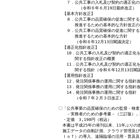
　　７．公共工事の入札及び契約の適正化の
　　　　　（令和６年６月19日最終改正）

　【基本方針改正】

　　８．公共工事の品質確保の促進に関する
　　　　推進するための基本的な方針改正の概
　　９．公共工事の品質確保の促進に関する
　　　　推進するための基本的な方針

　　　　（令和６年12月13日閣議決定）

　【適正化指針改正】

　　10．公共工事の入札及び契約の適正化を
　　　　関する指針改正の概要

　　11．公共工事の入札及び契約の適正化を
　　　　関する指針（令和６年12月13日閣議
　【運用指針改正】

　　12．発注関係事務の運用に関する指針改
　　13．発注関係事務の運用に関する指針改
　　14．発注関係事務の運用に関する指針

　　　　（令和７年２月３日改正）

〇「公共事業の品質確保のための監督・検査
　　－実務者のための参考書－（三訂版）」
　・定価　3,190円（税込）

　本書は平成25年の発刊以来、11年ぶりの改
　施工データの自動計測、クラウド管理及び
　ＩｏＴ）の導入、遠隔臨場の活用・普及及