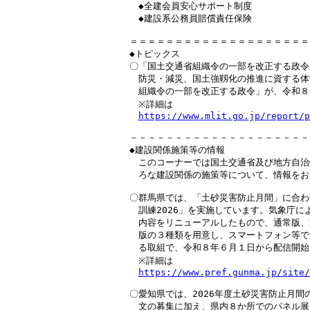
　◆全建会員安心サポート制度

　◆建設系公務員賠償責任保険

＝＝＝＝＝＝＝＝＝＝＝＝＝＝＝＝＝＝＝＝
◆トピックス

〇「国土交通省組織令の一部を改正する政令
　防災・減災、国土強靱化の推進に資する体
　組織令の一部を改正する政令」が、令和８年
　※詳細は

https://www.mlit.go.jp/report/p
－－－－－－－－－－－－－－－－－－－－
◆建設関係施策等の情報

　このコーナーでは国土交通省及び地方自治
　ろな建設関係の施策等について、情報をお
〇群馬県では、「土砂災害防止月間」に合わ
　訓練2026」を実施しています。気象庁に
　内容をリニューアルしたもので、通常版、
　版の３種類を用意し、スマートフォン等で
　る取組で、令和８年６月１日から配信開始
　※詳細は

https://www.pref.gunma.jp/site/
〇愛知県では、2026年度土砂災害防止月間
　文の募集に加え、県内８か所でのパネル展