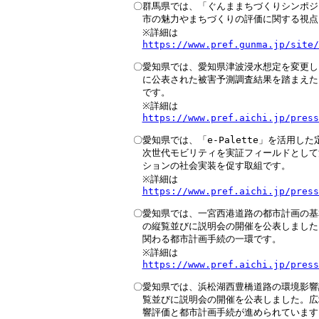
〇群馬県では、「ぐんままちづくりシンポジ
　市の魅力やまちづくりの評価に関する視点
　※詳細は

https://www.pref.gunma.jp/site/
〇愛知県では、愛知県津波浸水想定を変更し、
　に公表された被害予測調査結果を踏まえた
　です。

　※詳細は

https://www.pref.aichi.jp/press
〇愛知県では、「e-Palette」を活用し
　次世代モビリティを実証フィールドとして活
　ションの社会実装を促す取組です。

　※詳細は

https://www.pref.aichi.jp/press
〇愛知県では、一宮西港道路の都市計画の基
　の縦覧並びに説明会の開催を公表しました
　関わる都市計画手続の一環です。

　※詳細は

https://www.pref.aichi.jp/press
〇愛知県では、浜松湖西豊橋道路の環境影響
　覧並びに説明会の開催を公表しました。広
　響評価と都市計画手続が進められています。