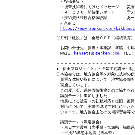
　＜投稿募集＞

　・後輩技術者に向けたメッセージ　・災害
　・ＡＩｘＤＸ・新技術レポート　　・学ぶ
　・技術資格試験合格体験記　　　　・あー
　※詳細は

https://www.zenken.com/kikkansi
〇月刊「建設」は「全建ＣＰＤ（継続教育）
　お問い合せ先　担当：事業課　峯脇、中嶋

　MAIL：
kensetsu@zenken.com
　TEL：0
－－－－－－－－－－－－－－－－－－－－
◆「伝承プロジェクト」～全建出前講座～制度
〇本協会では、地方協会等を対象に技術の伝
　貴重な体験や取組について、地方協会間を
　実施しています。

　この度、石川県建設技術協会のご協力を得
　講演テーマに追加しました。

　地震による被害への初動対応と復旧・復興
　対応について、実際の現場で対応に当たら
　いきます。地方協会主催の技術講習会等で
　講演テーマ（派遣協会）

　・東日本大震災（岩手県・宮城県・福島県）
　・平成28年熊本地震（熊本県）
