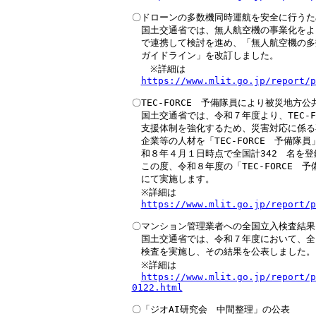
〇ドローンの多数機同時運航を安全に行うた
　国土交通省では、無人航空機の事業化をよ
　で連携して検討を進め、「無人航空機の多
　ガイドライン」を改訂しました。

　　※詳細は

https://www.mlit.go.jp/report/p
〇TEC-FORCE　予備隊員により被災地方
　国土交通省では、令和７年度より、TEC-F
　支援体制を強化するため、災害対応に係る
　企業等の人材を「TEC-FORCE　予備隊
　和８年４月１日時点で全国計342　名を登
　この度、令和８年度の「TEC-FORCE　
　にて実施します。

　※詳細は

https://www.mlit.go.jp/report/p
〇マンション管理業者への全国立入検査結果
　国土交通省では、令和７年度において、全国
　検査を実施し、その結果を公表しました。

　※詳細は

https://www.mlit.go.jp/report/p
0122.html
〇「ジオAI研究会　中間整理」の公表
