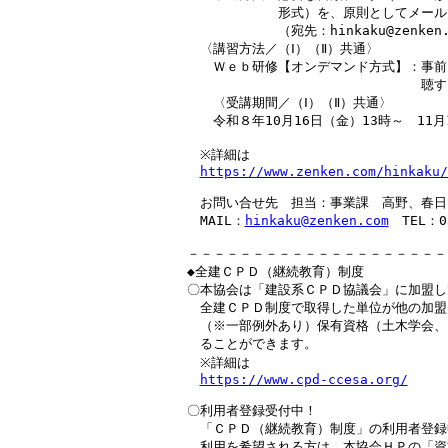
　　　　　　　形式）を、原則としてメール
　　　　　　　（宛先：hinkaku@zenken.c
　〈講習方法／（Ⅰ）（Ⅱ）共通〉

　　Ｗｅｂ研修【オンデマンド方式】：事前
　　　　　　　　　　　　　　　　　　聴す
　　〈受講期間／（Ⅰ）（Ⅱ）共通〉

　　令和８年10月16日（金）13時～　11月
　※詳細は

https://www.zenken.com/hinkaku/
　お問い合せ先　担当：事業課　高野、春日
　MAIL：
hinkaku@zenken.com
　TEL：03
－－－－－－－－－－－－－－－－－－－－
◆全建ＣＰＤ（継続教育）制度

〇本協会は「建設系ＣＰＤ協議会」に加盟し
　全建ＣＰＤ制度で取得した単位が他の加盟
　（※一部例外あり）保有資格（土木学会、
　ることができます。

　※詳細は

https://www.cpd-ccesa.org/
〇利用者登録受付中！

　「ＣＰＤ（継続教育）制度」の利用者登録
　利用を希望される方は、本協会ＨＰの「資