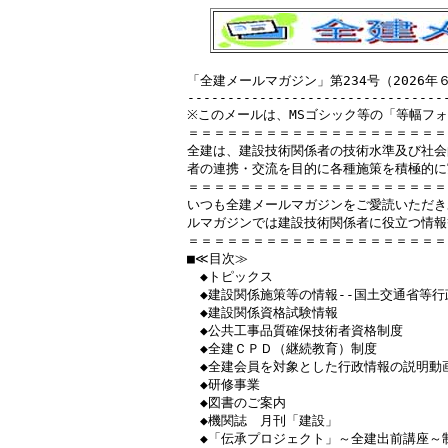
「全建メールマガジン」第234号（2026年
---------------------------------
※このメールは、MSゴシック等の「等幅フォ
＝＝＝＝＝＝＝＝＝＝＝＝＝＝＝＝＝＝＝＝
全建は、建設技術関係者の技術水準及び社会
者の連携・交流を目的に各種施策を積極的に
＝＝＝＝＝＝＝＝＝＝＝＝＝＝＝＝＝＝＝＝
いつも全建メールマガジンをご愛読いただき
ルマガジンでは建設技術関係者に役立つ情報
＝＝＝＝＝＝＝＝＝＝＝＝＝＝＝＝＝＝＝＝
■≪目次≫

　◆トピックス

　◆建設関係施策等の情報‐‐国土交通省等行
　◆建設関係資格試験情報

　◆公共工事品質確保技術者資格制度

　◆全建ＣＰＤ（継続教育）制度

　◆全建会員を対象とした行政情報の説明動画
　◆研修事業

　◆図書のご案内

　◆機関誌　月刊「建設」

　◆「伝承プロジェクト」～全建出前講座～制