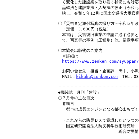
　く変化した建設業を取り巻く状況にも対応
　品確法と建設業法・入契法の改正（令和元
　映し、令和５年12月に国土交通省大臣官房
〇「災害査定添付写真の撮り方－令和５年改
　・定価　3,630円（税込）

　本書は、災害復旧事業の申請に必ず必要と
　て、写真等の事例（工種別）他、留意事項
〇本協会出版物のご案内

　※詳細は

https://www.zenken.com/syuppan/
　お問い合せ先　担当：企画課　田中、小沢

　MAIL：
kikaku@zenken.com
　TEL：03-
－－－－－－－－－－－－－－－－－－－－
◆機関誌　月刊「建設」

〇７月号の主な目次

　巻頭言

　・都市の成長エンジンとなる都心まちづく
　　　　　　　　　　　　　　　　　　　　
　・これからの防災ＤＸで意識したい５つのこ
　　国立研究開発法人防災科学技術研究所

　　　　　　　　　　　　　　　総合防災情