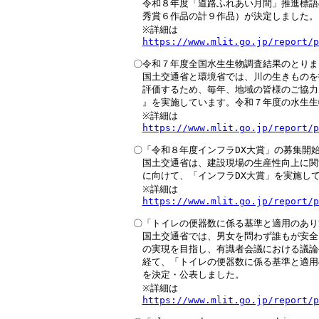
　令和８年度「道路ふれあい月間」推進標語
　秀賞６作品の計９作品）が決定しました。

　※詳細は

https://www.mlit.go.jp/report/p
〇令和７年度全国水生生物調査結果のとりまと
　国土交通省と環境省では、川の生きものを
　評価するため、毎年、地域の皆様のご協力
　』を実施しています。令和７年度の水生生
　※詳細は

https://www.mlit.go.jp/report/p
〇「令和８年度インフラDX大賞」の募集開始
　国土交通省は、建設現場の生産性向上に関
　に向けて、「インフラDX大賞」を実施して
　※詳細は

https://www.mlit.go.jp/report/p
〇「トイレの便器数に係る基準と適用のあり
　国土交通省では、男女を問わず誰もが安全
　の実現を目指し、有識者会議における議論
　経て、「トイレの便器数に係る基準と適用
　を決定・公表しました。

　※詳細は

https://www.mlit.go.jp/report/p