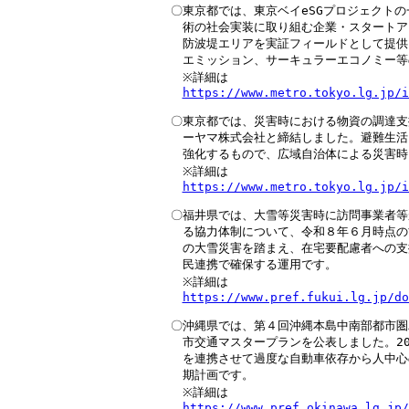
〇東京都では、東京ベイeSGプロジェクトの
　術の社会実装に取り組む企業・スタートア
　防波堤エリアを実証フィールドとして提供
　エミッション、サーキュラーエコノミー等
　※詳細は

https://www.metro.tokyo.lg.jp/i
〇東京都では、災害時における物資の調達支
　ーヤマ株式会社と締結しました。避難生活
　強化するもので、広域自治体による災害時
　※詳細は

https://www.metro.tokyo.lg.jp/i
〇福井県では、大雪等災害時に訪問事業者等
　る協力体制について、令和８年６月時点の
　の大雪災害を踏まえ、在宅要配慮者への支
　民連携で確保する運用です。

　※詳細は

https://www.pref.fukui.lg.jp/do
〇沖縄県では、第４回沖縄本島中南部都市圏
　市交通マスタープランを公表しました。20
　を連携させて過度な自動車依存から人中心
　期計画です。

　※詳細は

https://www.pref.okinawa.lg.jp/