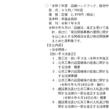
〇「令和７年度　品確ハンドブック」販売中！
　形　式：Ａ５判／795頁

　価　格：定価　2,970円（税込）

　送本料：本協会負担

　発　刊：令和７年８月

　令和６年６月の「品確法」改正を受けて改
　　針」並びに「発注関係事務の運用に関す
　　をはじめとする関係法令及び発注関係事
　　まとめた資料集です。

【主な内容】

　＜法令関係＞

　【担い手３法改正】

　　１．第三次・担い手３法（令和６年改正
　　２．公共工事の品質確保の促進に関する
　　　　する法律　概要

　　３．公共工事の品質確保の促進に関する
　　　　する法律要綱

　　４．公共工事の品質確保の促進に関する法
　　　　（令和６年６月19日公布・施行）

　　５．建設業法及び公共工事の入札及び契
　　　　関する法律の一部を改正する法律

　　　　　（令和６年６月14日公布）概要

　　６．建設業法及び公共工事の入札及び契
　　　　関する法律の一部を改正する法律要綱