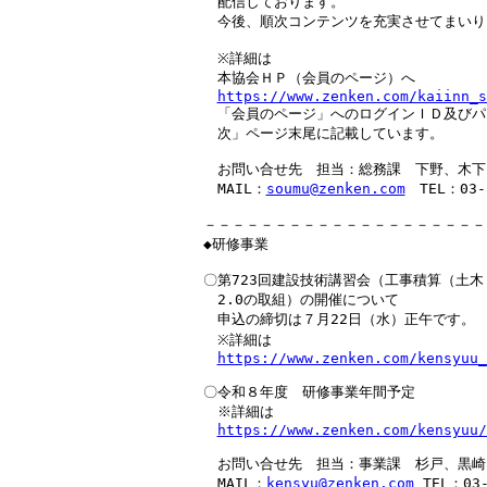
　配信しております。

　今後、順次コンテンツを充実させてまいり
　※詳細は

　本協会ＨＰ（会員のページ）へ

https://www.zenken.com/kaiinn_s
　「会員のページ」へのログインＩＤ及びパ
　次」ページ末尾に記載しています。

　お問い合せ先　担当：総務課　下野、木下

　MAIL：
soumu@zenken.com
　TEL：03-3
－－－－－－－－－－－－－－－－－－－－
◆研修事業

〇第723回建設技術講習会（工事積算（土木・建築
　2.0の取組）の開催について

　申込の締切は７月22日（水）正午です。

　※詳細は

https://www.zenken.com/kensyuu_
〇令和８年度　研修事業年間予定

　※詳細は

https://www.zenken.com/kensyuu/
　お問い合せ先　担当：事業課　杉戸、黒崎

　MAIL：
kensyu@zenken.com
 TEL：03-