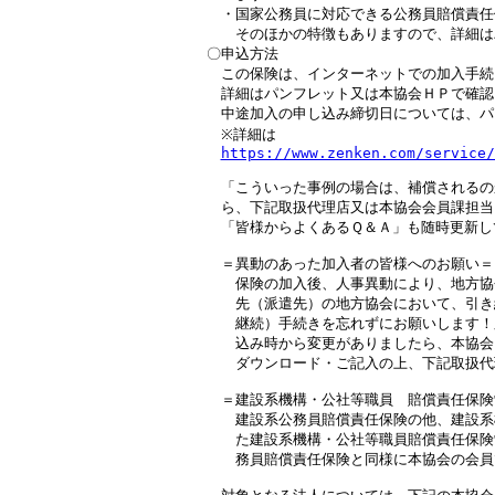
　・国家公務員に対応できる公務員賠償責任
　　そのほかの特徴もありますので、詳細は
〇申込方法

　この保険は、インターネットでの加入手続
　詳細はパンフレット又は本協会ＨＰで確認
　中途加入の申し込み締切日については、パ
　※詳細は

https://www.zenken.com/service/
　「こういった事例の場合は、補償されるの
　ら、下記取扱代理店又は本協会会員課担当
　「皆様からよくあるＱ＆Ａ」も随時更新し
　＝異動のあった加入者の皆様へのお願い＝

　　保険の加入後、人事異動により、地方協
　　先（派遣先）の地方協会において、引き
　　継続）手続きを忘れずにお願いします！
　　込み時から変更がありましたら、本協会
　　ダウンロード・ご記入の上、下記取扱代
　＝建設系機構・公社等職員　賠償責任保険
　　建設系公務員賠償責任保険の他、建設系
　　た建設系機構・公社等職員賠償責任保険
　　務員賠償責任保険と同様に本協会の会員