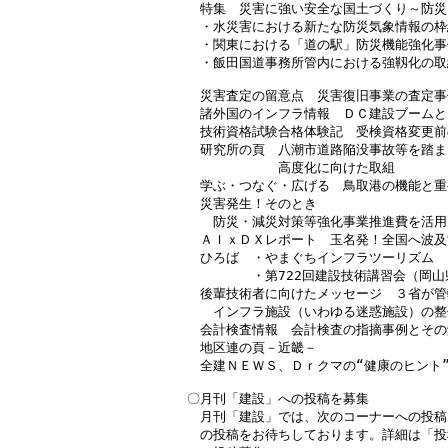
　特集　災害に強い安全な国土づくり～防災
　・水災害における新たな防災気象情報の枠組
　・関東における「道の駅」防災機能強化事例
　・飯田国道事務所管内における強靱化の取
　災害査定の留意点　災害復旧事業の査定事例
　諸外国のインフラ情報　ＤＣ建設ブームと
　技術資格試験合格体験記　受検資格変更前
　研究所の頁　八潮市道路陥没事故等を踏ま
　　　　　　　高度化に向けた取組

　学ぶ・つなぐ・広げる　鳥取港の機能と重
　災害発生！そのとき

　　防災・減災対策等強化事業推進費を活用
　ＡＩｘＤＸレポート　玉名発！全国へ波及
　ひろば　・やまぐちインフラツーリズム

　　　　　・第722回建設技術講習会（岡山
　後輩技術者に向けたメッセージ　３省が管
　　インフラ施設（いわゆる迷惑施設）の整
　会計検査情報　会計検査の指摘事例とその解
　地区連の頁－近畿－

　全建ＮＥＷＳ、Ｄｒクマの“健康のヒント”
〇月刊「建設」への投稿を募集

　月刊「建設」では、次のコーナーへの投稿
　の投稿をお待ちしております。詳細は「投