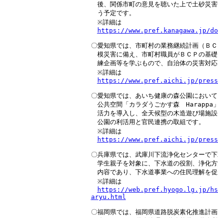
　後、関係市町の意見を聴いた上で土砂災害
　う予定です。

　※詳細は

https://www.pref.kanagawa.jp/do
〇愛知県では、市町村の業務継続計画（ＢＣ
　模災害に備え、市町村職員がＢＣＰの基礎
　練企画等を学ぶもので、自治体の災害対応
　※詳細は

https://www.pref.aichi.jp/press
〇愛知県では、あいち健康の森公園において、P
　公共空間「カラダうごかす森　Harappa
　活力を導入し、全天候型の木造遊び場施設
　公園の利活用と官民連携の取組です。

　※詳細は

https://www.pref.aichi.jp/press
〇兵庫県では、武庫川下流浄化センターで下
　学生親子を対象に、下水道の役割、浄化方
　内容であり、下水道事業への住民理解を促
　※詳細は

https://web.pref.hyogo.lg.jp/hs
aryu.html
〇福岡県では、福岡県道路脱炭素化推進計画