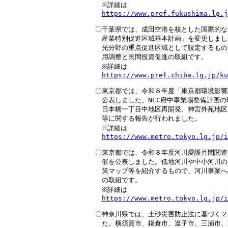
　※詳細は

https://www.pref.fukushima.lg.j
〇千葉県では、成田空港を核とした国際的な
　産業特別促進区域基本計画」を変更しまし
　光分野の重点促進区域として設定するもの
　用調整と民間投資促進の取組です。

　※詳細は

https://www.pref.chiba.lg.jp/ku
〇東京都では、令和８年度「東京都環境影響
　公表しました。NEC府中事業場整備計画の
　日本橋一丁目中地区再開発、神宮外苑地区
　等に関する報告が行われました。

　※詳細は

https://www.metro.tokyo.lg.jp/i
〇東京都では、令和８年度河川愛護月間関連
　催を公表しました。低地河川や中小河川の
　策マップ等を紹介するもので、河川事業へ
　の取組です。

　※詳細は

https://www.metro.tokyo.lg.jp/i
〇神奈川県では、土砂災害防止法に基づく２
　た。横須賀市、鎌倉市、逗子市、三浦市、