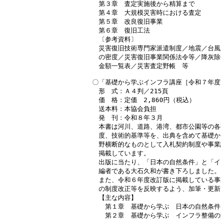
　第３章　査定実施後から精算まで

　第４章　大規模災害時における査定

　第５章　改良復旧事業

　第６章　復旧工法

　〔参考資料〕

　災害復旧技術専門家派遣制度／地震／台風
　の密度／災害復旧事業関係法令等／降灰除
　金額一覧表／災害査定野帳　等

〇「基礎から学ぶインフラ講座［令和７年度
　形　式：Ａ４判／215頁

　価　格：定価　2,860円（税込）

　送本料：本協会負担

　発　刊：令和８年３月

　本書は河川、道路、港湾、都市公園等の各
　度、技術的基準等を、出典を含めて基礎か
　野横断的なものとして入札契約制度や事業
　掲載しています。

　出版に当たり、「日本の自然条件」と「イ
　編者である大石久和が書き下ろしました。

　また、令和６年度改訂版に掲載している事
　の制度改正等を反映するよう、加筆・更新
　【主な内容】

　　第１章　基礎から学ぶ　日本の自然条件

　　第２章　基礎から学ぶ　インフラ整備の変