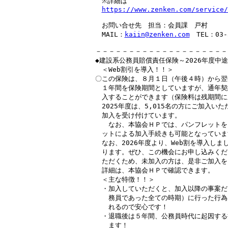
　※詳細は

https://www.zenken.com/service/
　お問い合せ先　担当：会員課　戸村

　MAIL：
kaiin@zenken.com
　TEL：03-3
－－－－－－－－－－－－－－－－－－－－
◆建設系公務員賠償責任保険～2026年度中途
　＜Web割引を導入！！＞

〇この保険は、８月１日（午後４時）から翌
　１年間を保険期間としていますが、通年契
　入することができます（保険料は残期間に
　2025年度は、5,015名の方にご加入いた
　加入を受け付けています。

　　なお、本協会ＨＰでは、パンフレットを
　ットによる加入手続きも可能となっています
　なお、2026年度より、Web割を導入しま
　ります。ぜひ、この機会にお申し込みくだ
　ただくため、未加入の方は、是非ご加入を
　詳細は、本協会ＨＰで確認できます。

　＜主な特徴！！＞

　・加入していただくと、加入以降の事案だ
　　務員であった全ての時期）に行った行為
　　れるので安心です！

　・退職後は５年間、公務員時代に起因する
　　ます！
