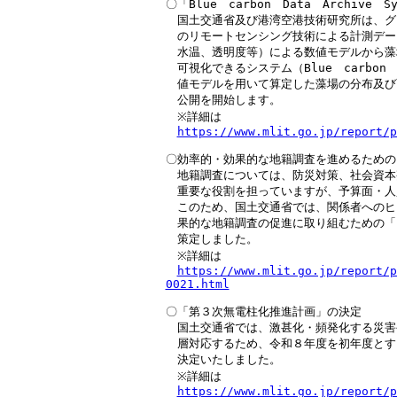
〇「Blue　carbon　Data　Archive　S
　国土交通省及び港湾空港技術研究所は、グ
　のリモートセンシング技術による計測デー
　水温、透明度等）による数値モデルから藻
　可視化できるシステム（Blue　carbon　D
　値モデルを用いて算定した藻場の分布及び面
　公開を開始します。

　※詳細は

https://www.mlit.go.jp/report/p
〇効率的・効果的な地籍調査を進めるための
　地籍調査については、防災対策、社会資本
　重要な役割を担っていますが、予算面・人
　このため、国土交通省では、関係者へのヒ
　果的な地籍調査の促進に取り組むための「
　策定しました。

　※詳細は

https://www.mlit.go.jp/report/p
0021.html
〇「第３次無電柱化推進計画」の決定

　国土交通省では、激甚化・頻発化する災害
　層対応するため、令和８年度を初年度とす
　決定いたしました。

　※詳細は

https://www.mlit.go.jp/report/p