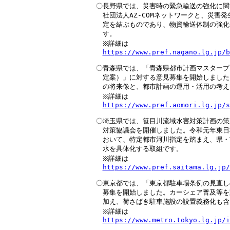
〇長野県では、災害時の緊急輸送の強化に関
　社団法人AZ-COMネットワークと、災害
　定を結ぶものであり、物資輸送体制の強化
　す。

　※詳細は

https://www.pref.nagano.lg.jp/b
〇青森県では、「青森県都市計画マスタープ
　定案）」に対する意見募集を開始しました。
　の将来像と、都市計画の運用・活用の考え
　※詳細は

https://www.pref.aomori.lg.jp/s
〇埼玉県では、笹目川流域水害対策計画の策
　対策協議会を開催しました。令和元年東日
　おいて、特定都市河川指定を踏まえ、県・
　水を具体化する取組です。

　※詳細は

https://www.pref.saitama.lg.jp/
〇東京都では、「東京都駐車場条例の見直し
　募集を開始しました。カーシェア普及等を
　加え、荷さばき駐車施設の設置義務化も含
　※詳細は

https://www.metro.tokyo.lg.jp/i