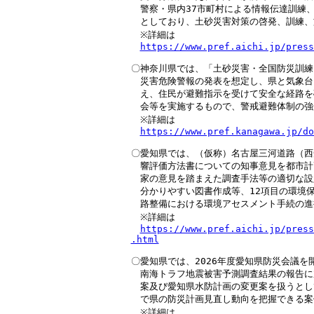
　警察・県内37市町村による情報伝達訓練、
　としており、土砂災害対策の啓発、訓練、
　※詳細は

https://www.pref.aichi.jp/press
〇神奈川県では、「土砂災害・全国防災訓練
　災害危険警報の発表を想定し、県と気象台
　え、住民が避難指示を受けて安全な経路を
　会等を実施するもので、警戒避難体制の強
　※詳細は

https://www.pref.kanagawa.jp/do
〇愛知県では、（仮称）名古屋三河道路（西
　響評価方法書についての知事意見を都市計
　家の意見を踏まえた調査手法等の適切な設
　分かりやすい図書作成等、12項目の環境保
　路整備における環境アセスメント手続の進
　※詳細は

https://www.pref.aichi.jp/press
.html
〇愛知県では、2026年度愛知県防災会議を
　南海トラフ地震被害予測調査結果の報告に
　案及び愛知県水防計画の変更案を扱うとし
　で県の防災計画見直し動向を把握できる案
　※詳細は
