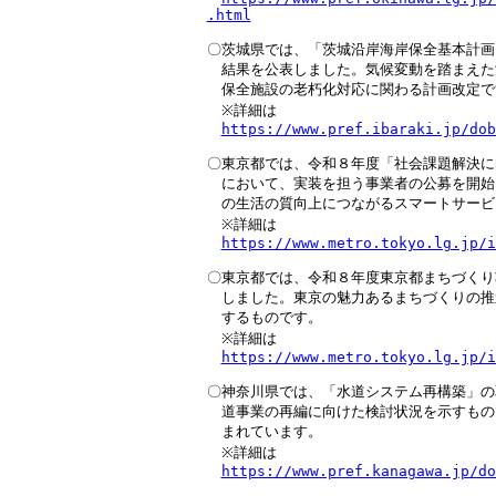
.html
〇茨城県では、「茨城沿岸海岸保全基本計画
　結果を公表しました。気候変動を踏まえた
　保全施設の老朽化対応に関わる計画改定です
　※詳細は

https://www.pref.ibaraki.jp/dob
〇東京都では、令和８年度「社会課題解決に
　において、実装を担う事業者の公募を開始
　の生活の質向上につながるスマートサービ
　※詳細は

https://www.metro.tokyo.lg.jp/i
〇東京都では、令和８年度東京都まちづくり
　しました。東京の魅力あるまちづくりの推
　するものです。

　※詳細は

https://www.metro.tokyo.lg.jp/i
〇神奈川県では、「水道システム再構築」の
　道事業の再編に向けた検討状況を示すもの
　まれています。

　※詳細は

https://www.pref.kanagawa.jp/do