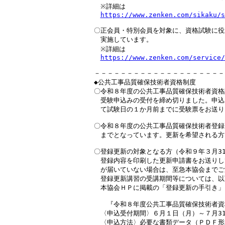
　※詳細は

https://www.zenken.com/sikaku/s
〇正会員・特別会員を対象に、資格試験に役
　実施しています。

　※詳細は

https://www.zenken.com/service/
－－－－－－－－－－－－－－－－－－－－
◆公共工事品質確保技術者資格制度

〇令和８年度の公共工事品質確保技術者資格試
　受験申込みの受付を締め切りました。申込
　て試験日の１か月前までに受験票をお送り
〇令和８年度の公共工事品質確保技術者登録更
　までとなっています。更新を希望される方
〇登録更新の対象となる方（令和９年３月31
　登録内容を印刷した更新申請書をお送りし
　が届いていない場合は、至急本協会までご
　登録更新講習の受講期間等については、以
　本協会ＨＰに掲載の「登録更新の手引き」
　　『令和８年度公共工事品質確保技術者資
　〈申込受付期間〉６月１日（月）～７月31
　〈申込方法〉必要な書類データ（ＰＤＦ形