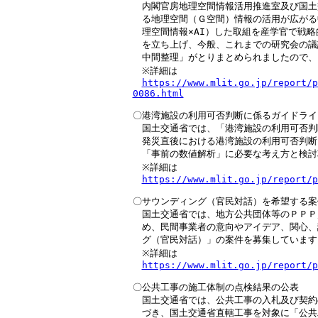
　内閣官房地理空間情報活用推進室及び国土交
　る地理空間（Ｇ空間）情報の活用が広がる中
　理空間情報×AI）した取組を産学官で戦略
　を立ち上げ、今般、これまでの研究会の議論
　中間整理」がとりまとめられましたので、
　※詳細は

https://www.mlit.go.jp/report/p
0086.html
〇港湾施設の利用可否判断に係るガイドライ
　国土交通省では、「港湾施設の利用可否判
　発災直後における港湾施設の利用可否判断
　「事前の数値解析」に必要な考え方と検討
　※詳細は

https://www.mlit.go.jp/report/p
〇サウンディング（官民対話）を希望する案
　国土交通省では、地方公共団体等のＰＰＰ
　め、民間事業者の意向やアイデア、関心、
　グ（官民対話）」の案件を募集しています。
　※詳細は

https://www.mlit.go.jp/report/p
〇公共工事の施工体制の点検結果の公表

　国土交通省では、公共工事の入札及び契約
　づき、国土交通省直轄工事を対象に「公共