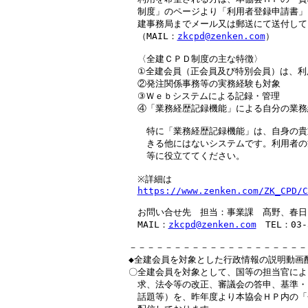
　制度」のページより「利用者登録申請書」
　建事務局までメール又は郵送にて送付して
　（MAIL：
zkcpd@zenken.com
）

　〈全建ＣＰＤ制度の主な特徴〉

　①全建会員（正会員及び特別会員）は、利
　②発注関係事務等の実務経験も対象

　③Ｗｅｂシステムによる記録・管理

　④「業務経歴記録機能」による自分の業務
　　特に「業務経歴記録機能」は、自身の貴
　　きる他にはないシステムです。利用者の
　　等に役立ててください。

　※詳細は

https://www.zenken.com/ZK_CPD/C
　お問い合せ先　担当：事業課　髙野、春日

　MAIL：
zkcpd@zenken.com
　TEL：03-3
－－－－－－－－－－－－－－－－－－－－
◆全建会員を対象とした行政情報の説明動画配
〇全建会員を対象として、国等の担当官によ
　求、法令等の改正、審議会の答申、基準・
　話題等）を、昨年度より本協会ＨＰ内の「