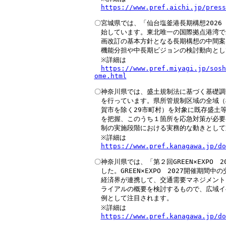
https://www.pref.aichi.jp/press
〇宮城県では、「仙台塩釜港長期構想2026
　始しています。東北唯一の国際拠点港湾で
　画改訂の基本方針となる長期構想の中間案
　機能分担や中長期ビジョンの検討動向とし
　※詳細は

https://www.pref.miyagi.jp/sosh
ome.html
〇神奈川県では、盛土規制法に基づく基礎調
　を行っています。県所管規制区域の全域（
　賀市を除く29市町村）を対象に既存盛土等の
　を把握、このうち１箇所を応急対策が必要
　制の実施段階における実務的な動きとして
　※詳細は

https://www.pref.kanagawa.jp/do
〇神奈川県では、「第２回GREEN×EXPO　
　した。GREEN×EXPO　2027開催期間
　経済界が連携して、交通需要マネジメント
　ライアルの概要を検討するもので、広域イ
　例として注目されます。

　※詳細は

https://www.pref.kanagawa.jp/do