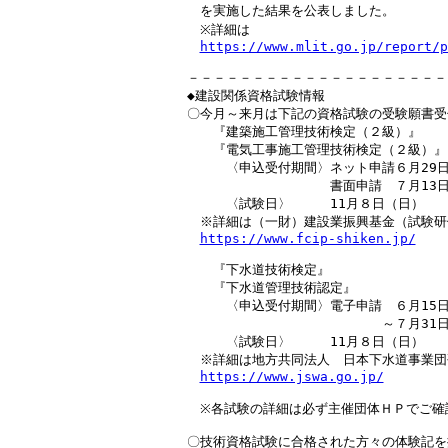
　を実施した結果を公表しました。

　※詳細は

https://www.mlit.go.jp/report/p
－－－－－－－－－－－－－－－－－－－－
◆建設関係資格試験情報

〇今月～来月は下記の資格試験の受験願書受
　　『建築施工管理技術検定（２級）』

　　『電気工事施工管理技術検定（２級）』

　　　〈申込受付期間〉ネット申請６月29日
　　　　　　　　　　　書面申請　７月13日
　　　〈試験日〉　　　11月８日（日）

　※詳細は（一財）建設業振興基金（試験研
https://www.fcip-shiken.jp/
　　『下水道技術検定』

　　『下水道管理技術認定』

　　　〈申込受付期間〉電子申請　６月15日（
　　　　　　　　　　　　　　　～７月31日（
　　　〈試験日〉　　　11月８日（日）

　※詳細は地方共同法人　日本下水道事業団
https://www.jswa.go.jp/
　※各試験の詳細は必ず主催団体ＨＰでご確認
〇技術資格試験に合格された方々の体験記を