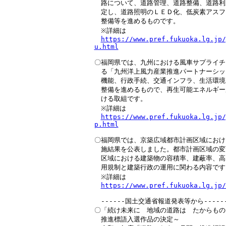
　路について、道路管理、道路整備、道路利
　定し、道路照明のＬＥＤ化、低炭素アスフ
　整備等を進めるものです。

　※詳細は

https://www.pref.fukuoka.lg.jp/
u.html
〇福岡県では、九州における風車サプライチ
　る「九州洋上風力産業推進パートナーシッ
　機能、行政手続、交通インフラ、生活環境
　整備を進めるもので、再生可能エネルギー
　ける取組です。

　※詳細は

https://www.pref.fukuoka.lg.jp/
p.html
〇福岡県では、京築広域都市計画区域におけ
　施結果を公表しました。都市計画区域の変
　区域における建築物の容積率、建蔽率、高
　用規制と建築行政の運用に関わる内容です。
　※詳細は

https://www.pref.fukuoka.lg.jp/
　------国土交通省報道発表等から-------
〇「続け未来に　地域の道路は　たからもの
　推進標語入選作品の決定～
