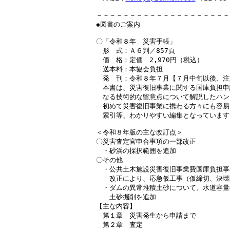
－－－－－－－－－－－－－－－－－－－－
◆図書のご案内

〇「令和８年　災害手帳」

　形　式：Ａ６判／857頁

　価　格：定価　2,970円（税込）

　送本料：本協会負担

　発　刊：令和８年７月【７月中旬以後、注
　本書は、災害復旧事業に関する国庫負担申
　なる技術的な留意点について解説したハン
　初めて災害復旧事業に携わる方々にも容易
　索引等、わかりやすい編集となっています。
＜令和８年版の主な改訂点＞

〇災害査定官申合事項の一部改正

　・砂浜の採択範囲を追加

〇その他

　・公共土木施設災害復旧事業費国庫負担事
　　改正により、応急仮工事（仮締切、決壊
　・ダムの異常堆積土砂について、水道容量
　　土砂掘削を追加

【主な内容】

　第１章　災害発生から申請まで

　第２章　査定
